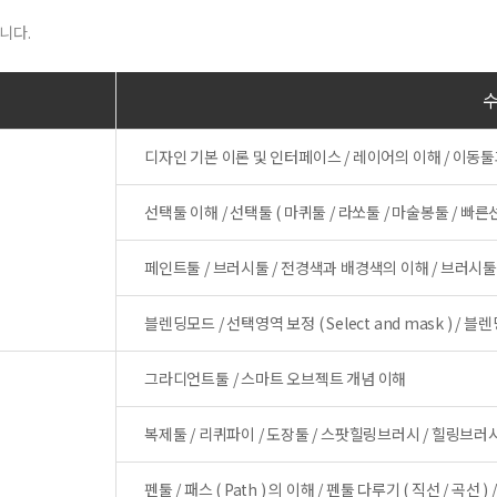
니다.
디자인 기본 이론 및 인터페이스 / 레이어의 이해 / 이동툴과 
선택툴 이해 / 선택툴 ( 마퀴툴 / 라쏘툴 / 마술봉툴 / 
페인트툴 / 브러시툴 / 전경색과 배경색의 이해 / 브러시
블렌딩모드 / 선택영역 보정 ( Select and mask ) /
그라디언트툴 / 스마트 오브젝트 개념 이해
복제툴 / 리퀴파이 / 도장툴 / 스팟힐링브러시 / 힐링브러시 / 패
펜툴 / 패스 ( Path ) 의 이해 / 펜툴 다루기 ( 직선 / 곡선