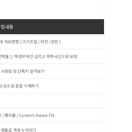
수업내용
자유변형 ( 크기조절 / 회전 / 반전 )
빠른선택툴 ) / 특정부위만 살리고 흑백사진으로 보정
툴 사용법 및 단축키 알아보기
 블렌딩 모드로 혼합 이해하기
치툴 / Content Aware Fill
 ) / 펜툴로 객체 누끼따기