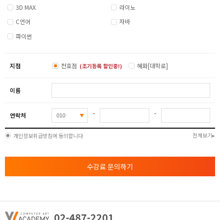
3D MAX
라이노
C언어
자바
파이썬
지점
천호점
혜화[대학로]
(조기등록 할인중!)
이름
-
-
연락처
전체보기
개인정보취급방침에 동의합니다
수강료 문의하기
02-487-2201