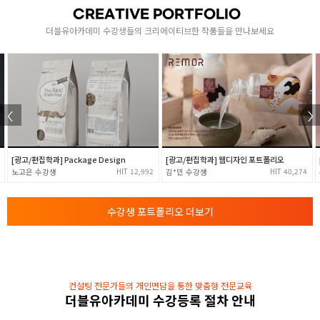
CREATIVE PORTFOLIO
- Cloth & Hair 시뮬레이션 제작
3
더블유아카데미 수강생들의 크리에이티브한 작품들을 만나보세요
- Fumefx 메뉴 설명
- Fumefx를 활용한 불, 연기 제작
[광고/편집학과] Package Design
[광고/편집학과] 웹디자인 포트폴리오
12,992
40,274
노고은
김*민
수강생 포트폴리오 더보기
컨설팅 전문가들의 개인면담을 통한 맞춤형 전문교육
더블유아카데미 수강등록 절차 안내