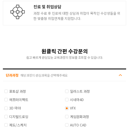
진로 및 취업상담
과정 수료 후 진로에 대한 상담과 취업이 목적인 수강생들을 위
한 맞춤형 취업연계를 지원합니다.
원클릭 간편 수강문의
쉽고 빠르게 관심있는 교육과정의 정보를 조회할 수 있습니다.
단과과정
해당과정의 관심과목을 선택해주세요
포토샵 과정
일러스트 과정
에프터이펙트
시네마4D
3D 마야
VFX
디지털드로잉
게임원화과정
제도/스케치
AUTO CAD