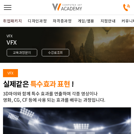
취업패키지
디자인과정
자격증과정
게임/웹툰
지점안내
커뮤니
VFX
디자인정규과정
VFX
교육과정문의
수강료조회
디자인단과과정
게임과정
VFX
실제같은
특수효과 표현
!
자격증과정
3D마야와 함께 특수 효과를 연출하며 각종 영상이나
영화, CG, CF 등에 사용 되는 효과를 배우는 과정입니다.
커뮤니티
취업패키지