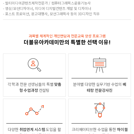
- 멀티미디어콘텐츠제작전문가 / 컴퓨터그래픽스운용기능사
- 영상/모션디자이너, 미디어 디지털컨텐츠 개발 및 디자이너
- 포스트 프로덕션, 광고대행사, 모션그래픽사 등의 3D디자인 직무
과목별 체계적인 개인면담과 전문교육 양성 프로그램
더블유아카데미만의 특별한 선택 이유!
각 학과 전문 선생님들의
특별
맞춤
분야별
다양한 실무기반 수업의
베
형 수업과정
컨설팅
테랑 전문강사진
다양한
취업연계 시스템
도입을 활
크리에이티브한 수업을 통한
하이퀄