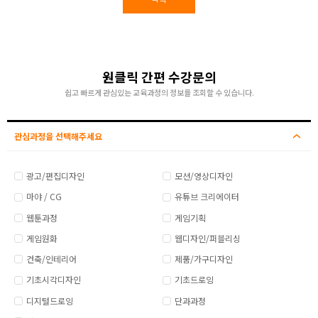
원클릭 간편 수강문의
쉽고 빠르게 관심있는 교육과정의 정보를 조회할 수 있습니다.
관심과정을 선택해주세요
광고/편집디자인
모션/영상디자인
마야 / CG
유튜브 크리에이터
웹툰과정
게임기획
게임원화
웹디자인/퍼블리싱
건축/인테리어
제품/가구디자인
기초시각디자인
기초드로잉
디지털드로잉
단과과정