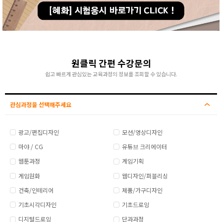
원클릭 간편 수강문의
쉽고 빠르게 관심있는 교육과정의 정보를 조회할 수 있습니다.
관심과정을 선택해주세요
광고/편집디자인
모션/영상디자인
마야 / CG
유튜브 크리에이터
웹툰과정
게임기획
게임원화
웹디자인/퍼블리싱
건축/인테리어
제품/가구디자인
기초시각디자인
기초드로잉
디지털드로잉
단과과정