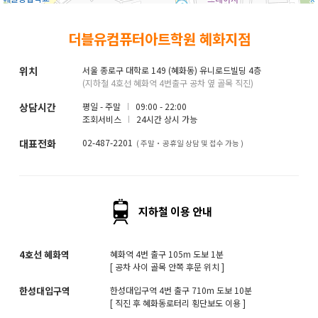
취업지원센터
더블유컴퓨터아트학원 혜화지점
고객상담센터
위치
서울 종로구 대학로 149 (혜화동) 유니로드빌딩 4층
(지하철 4호선 혜화역 4번출구 공차 옆 골목 직진)
아카데미소개
상담시간
평일 - 주말
09:00 - 22:00
조회서비스
24시간 상시 가능
대표전화
02-487-2201
( 주말・공휴일 상담 및 접수 가능 )
지하철 이용 안내
4호선 혜화역
혜화역 4번 출구 105m 도보 1분
[ 공차 사이 골목 안쪽 후문 위치 ]
한성대입구역
한성대입구역 4번 출구 710m 도보 10분
[ 직진 후 혜화동로터리 횡단보도 이용 ]