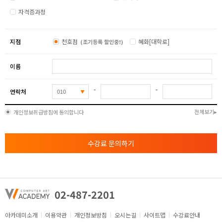
자격증과정
지점
천호점
혜화[대학로]
(조기등록 할인중!)
이름
-
-
연락처
전체보기
개인정보취급방침에 동의합니다
수강료 문의하기
02-487-2201
아카데미소개
이용약관
개인정보방침
오시는길
사이트맵
수강료안내