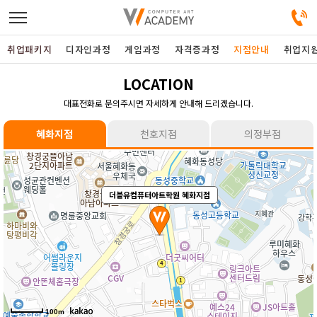
취업패키지
디자인과정
게임과정
자격증과정
지점안내
취업지
LOCATION
디자인정규과정
대표전화로 문의주시면 자세하게 안내해 드리겠습니다.
디자인단과과정
혜화지점
천호지점
의정부점
게임과정
더블유컴퓨터아트학원 천호지점
더블유컴퓨터아트학원 혜화지점
더블유컴퓨터아트학원 의정부점
자격증과정
커뮤니티
취업패키지
100m
100m
100m