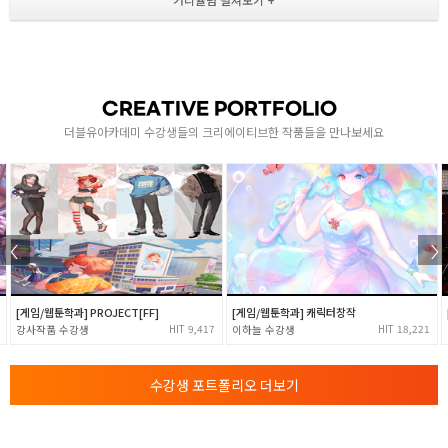
2-4
- 무기 제작을 통한 서브스턴스페인터 실습 진행
- 무기 제작 실습 1:1 피드백 및 수정 작업
- 최종 컴펌 후 무기 텍스쳐 작업 완성
CREATIVE PORTFOLIO
더블유아카데미 수강생들의 크리에이티브한 작품들을 만나보세요
[게임/웹툰학과] PROJECT[FF]
[게임/웹툰학과] 캐릭터창작
9,417
18,221
강사작품
이하늘
수강생 포트폴리오 더보기