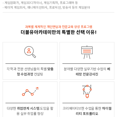
- 게임원화가, 게임3D디자이너, 게임기획자, 프로그래머 등
- 메이저 게임회사, 애니메이션회사, 프로덕션, 방송사 등의 게임분야
과목별 체계적인 개인면담과 전문교육 양성 프로그램
더블유아카데미만의 특별한 선택 이유!
각 학과 전문 선생님들의
특별
맞춤
분야별
다양한 실무기반 수업의
베
형 수업과정
컨설팅
테랑 전문강사진
다양한
취업연계 시스템
도입을 활
크리에이티브한 수업을 통한
하이퀄
용
실무 취업률 향상
리티 포트폴리오