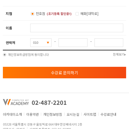
지점
천호점
혜화[대학로]
(조기등록 할인중!)
이름
-
-
연락처
전체보기
개인정보취급방침에 동의합니다
수강료 문의하기
02-487-2201
아카데미소개
이용약관
개인정보방침
오시는길
사이트맵
수강료안내
05328 서울특별시 강동구 올림픽로 664 대우한강베네시티 2층