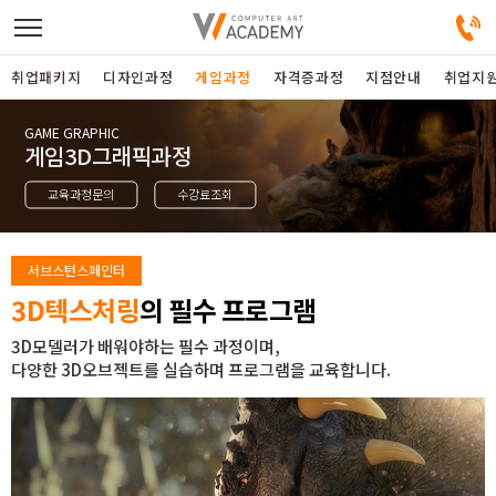
취업패키지
디자인과정
게임과정
자격증과정
지점안내
취업지
GAME GRAPHIC
디자인정규과정
게임3D그래픽과정
교육과정문의
수강료조회
디자인단과과정
게임과정
서브스턴스페인터
3D텍스처링
의 필수 프로그램
자격증과정
3D모델러가 배워야하는 필수 과정이며,
다양한 3D오브젝트를 실습하며 프로그램을 교육합니다.
커뮤니티
취업패키지