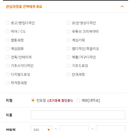
관심과정을 선택해주세요
광고/편집디자인
모션/영상디자인
마야 / CG
유튜브 크리에이터
웹툰과정
게임기획
게임원화
웹디자인/퍼블리싱
건축/인테리어
제품/가구디자인
기초시각디자인
기초드로잉
디지털드로잉
단과과정
자격증과정
지점
천호점
혜화[대학로]
(조기등록 할인중!)
이름
-
-
연락처