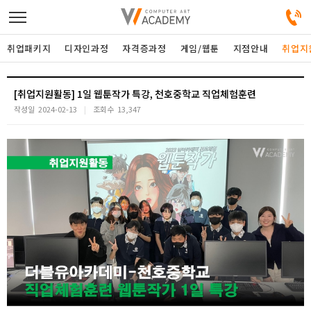
취업패키지
디자인과정
자격증과정
게임/웹툰
지점안내
취업지
디자인정규과정
[취업지원활동] 1일 웹툰작가 특강, 천호중학교 직업체험훈련
작성일
2024-02-13
조회수
13,347
디자인단과과정
게임과정
자격증과정
커뮤니티
취업패키지