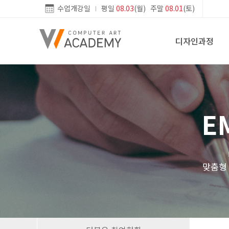
수업개강일
평일
08.03
(월) 주말
08.01
(토)
디자인과정
E
맞춤형