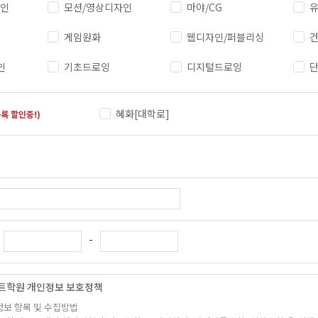
자인
모션/영상디자인
마야/CG
유
게임원화
웹디자인/퍼블리싱
건
인
기초드로잉
디지털드로잉
혜화[대학로]
록 할인중!)
-
트학원 개인정보 보호정책
정보 항목 및 수집방법