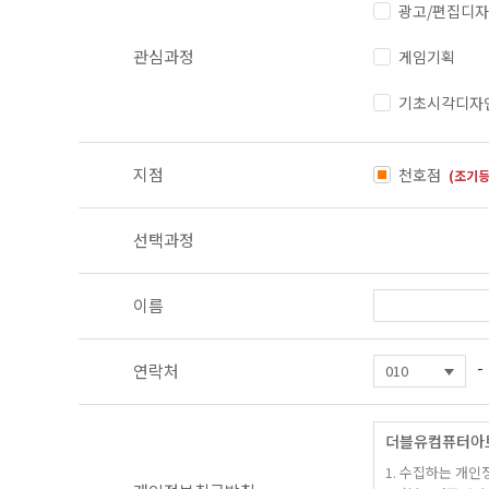
광고/편집디
관심과정
게임기획
기초시각디자
지점
천호점
(조기등
선택과정
이름
-
연락처
더블유컴퓨터아
1. 수집하는 개인