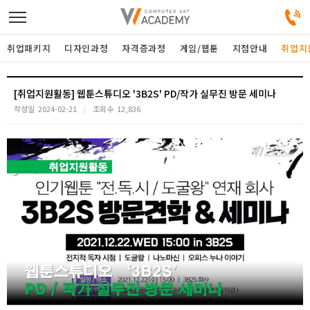
취업패키지
디자인과정
자격증과정
게임/웹툰
지점안내
취업지
디자인정규과정
[취업지원활동] 웹툰스튜디오 '3B2S' PD/작가 실무진 방문 세미나
작성일
2024-02-21
조회수
12,836
디자인단과과정
게임과정
자격증과정
커뮤니티
취업패키지