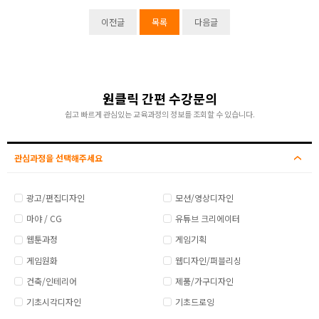
이전글
목록
다음글
원클릭 간편 수강문의
쉽고 빠르게 관심있는 교육과정의 정보를 조회할 수 있습니다.
관심과정을 선택해주세요
광고/편집디자인
모션/영상디자인
마야 / CG
유튜브 크리에이터
웹툰과정
게임기획
게임원화
웹디자인/퍼블리싱
건축/인테리어
제품/가구디자인
기초시각디자인
기초드로잉