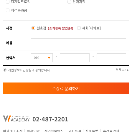
디지털드로잉
단과과정
자격증과정
지점
천호점
혜화[대학로]
(조기등록 할인중!)
이름
-
-
연락처
전체보기
개인정보취급방침에 동의합니다
수강료 문의하기
02-487-2201
아카데미소개
이용약관
개인정보방침
오시는길
사이트맵
수강료안내