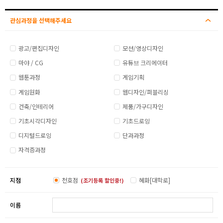
관심과정을 선택해주세요
광고/편집디자인
모션/영상디자인
마야 / CG
유튜브 크리에이터
웹툰과정
게임기획
게임원화
웹디자인/퍼블리싱
건축/인테리어
제품/가구디자인
기초시각디자인
기초드로잉
디지털드로잉
단과과정
자격증과정
지점
천호점
혜화[대학로]
(조기등록 할인중!)
이름