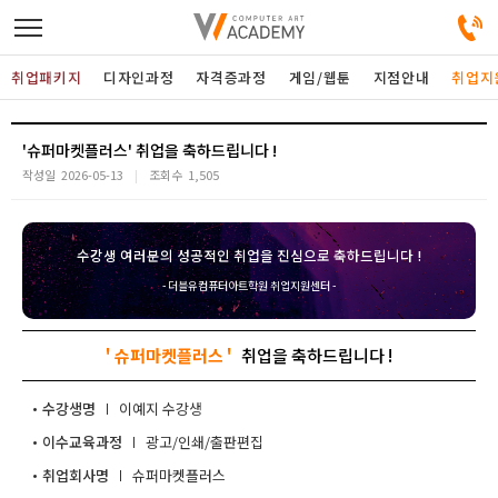
취업패키지
디자인과정
자격증과정
게임/웹툰
지점안내
취업지
디자인정규과정
'슈퍼마켓플러스'
작성일
2026-05-13
조회수
1,505
디자인단과과정
수강생 여러분의 성공적인 취업을 진심으로 축하드립니다 !
게임과정
- 더블유컴퓨터아트학원 취업지원센터 -
자격증과정
' 슈퍼마켓플러스 '
커뮤니티
수강생명
이예지
이수교육과정
광고/인쇄/출판편집
취업패키지
취업회사명
슈퍼마켓플러스