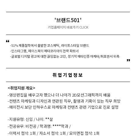
'브랜드501'
기업홈페이지 바로가기 CLICK
-51% 제품철학에서 출발한 코스메틱, 라이프스타일 브랜드
-인스타그램, 페이스북의 메타코리아의 전략 파트너
-글로벌 디지털 광고에 대한 끊임없는 고민, 정기적 메타인증 마케터/퍼포먼서 위촉
취업기업정보
<취업지원 개요>
-영상편집을 배우고자 했으나 더 나아가 2D모션그래픽까지 배움
-컨텐츠 마케팅과 디자인과 연관된 직무, 촬영과 기획이 있는 직무 희망
-에이전시 보단 인하우스로 마케팅과 컨텐츠 관련 기업으로 진로 설정
-지원유형: 신입 / 나이:
**
살
-전공유무: 비전공 / 학과명:
****
학과 /
-이력서 첨삭: 1회 / 자소서 첨삭: 1회 / 모의면접 첨삭: 1회