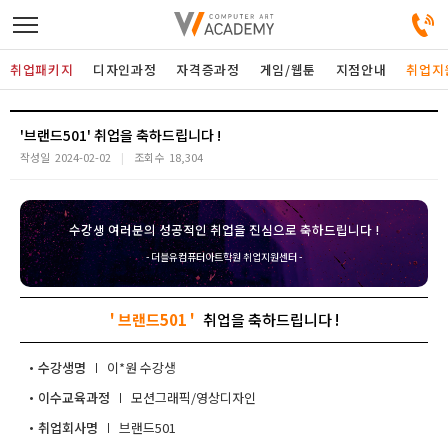
취업패키지
디자인과정
자격증과정
게임/웹툰
지점안내
취업지
디자인정규과정
'브랜드501'
작성일
2024-02-02
조회수
18,304
디자인단과과정
수강생 여러분의 성공적인 취업을 진심으로 축하드립니다 !
게임과정
- 더블유컴퓨터아트학원 취업지원센터 -
자격증과정
' 브랜드501 '
커뮤니티
수강생명
이*원
이수교육과정
모션그래픽/영상디자인
취업패키지
취업회사명
브랜드501