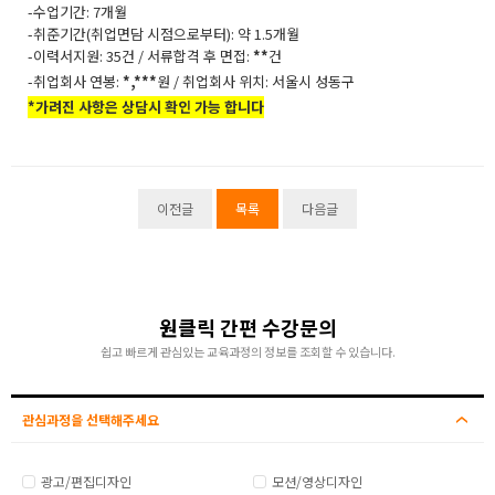
-수업기간: 7개월
-취준기간(취업면담 시점으로부터): 약 1.5개월
-이력서지원: 35건 / 서류합격 후 면접:
**
건
-취업회사 연봉:
*,***
원 / 취업회사 위치: 서울시 성동구
*가려진 사항은 상담시 확인 가능 합니다
이전글
목록
다음글
원클릭 간편 수강문의
쉽고 빠르게 관심있는 교육과정의 정보를 조회할 수 있습니다.
관심과정을 선택해주세요
광고/편집디자인
모션/영상디자인