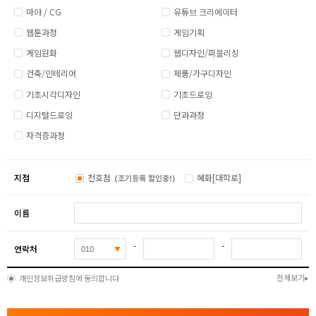
마야 / CG
유튜브 크리에이터
웹툰과정
게임기획
게임원화
웹디자인/퍼블리싱
건축/인테리어
제품/가구디자인
기초시각디자인
기초드로잉
디지털드로잉
단과과정
자격증과정
지점
천호점
혜화[대학로]
(조기등록 할인중!)
이름
-
-
연락처
전체보기
개인정보취급방침에 동의합니다