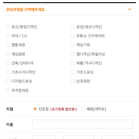
관심과정을 선택해주세요
광고/편집디자인
모션/영상디자인
마야 / CG
유튜브 크리에이터
웹툰과정
게임기획
게임원화
웹디자인/퍼블리싱
건축/인테리어
제품/가구디자인
기초시각디자인
기초드로잉
디지털드로잉
단과과정
자격증과정
지점
천호점
혜화[대학로]
(조기등록 할인중!)
이름
-
-