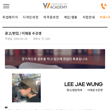
취업패키지
디자인과정
자격증과정
게임/웹툰
지점안내
커뮤니
디자인정규과정
광고/편집 / 이재웅 수강생
작성일
2026-03-24
조회수
37,528
디자인단과과정
장기적으로 공부를 하고 있으며 취업이 목표입니다.
게임과정
자격증과정
LEE JAE WUNG
커뮤니티
광고/편집학과
이재웅 수강생
취업패키지