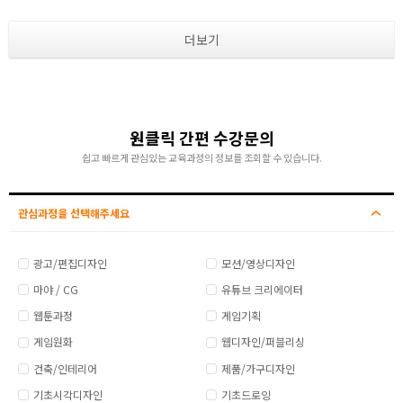
더보기
원클릭 간편 수강문의
쉽고 빠르게 관심있는 교육과정의 정보를 조회할 수 있습니다.
관심과정을 선택해주세요
광고/편집디자인
모션/영상디자인
마야 / CG
유튜브 크리에이터
웹툰과정
게임기획
게임원화
웹디자인/퍼블리싱
건축/인테리어
제품/가구디자인
기초시각디자인
기초드로잉