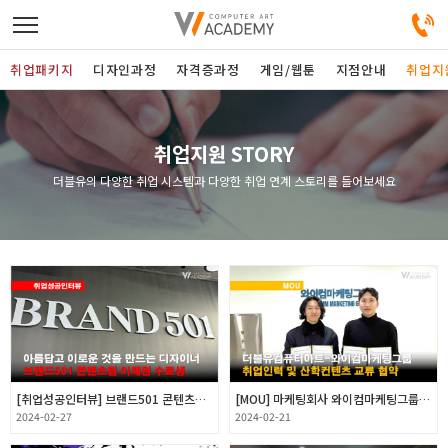
취업패키지
디자인과정
자격증과정
게임/웹툰
지점안내
취업지
디자인정규과정
취업지원 STORY
더블유의 다양한 취업 시스템과 다양한 취업 연계 스토리를 들어보세요
디자인단과과정
게임과정
자격증과정
커뮤니티
[취업성공인터뷰] 브랜드501 콘텐츠팀 취업 인터뷰
[MOU] 마케팅회사 와이컴마케팅그룹과 MOU체결
취업패키지
2024-02-27
2024-02-21