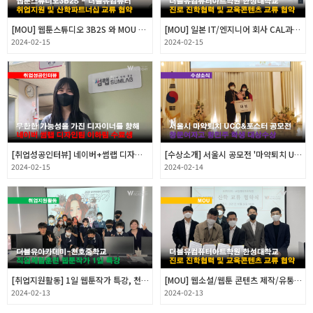
[MOU] 웹툰스튜디오 3B2S 와 MOU 체결
[MOU] 일본 IT/엔지니어 회사 CAL과 MOU 체결
2024-02-15
2024-02-15
[취업성공인터뷰] 네이버+썸랩 디자인팀 취업 인터뷰
[수상소개] 서울시 공모전 '마약퇴치 UCC&포스터' 대상 수상
2024-02-15
2024-02-14
[취업지원활동] 1일 웹툰작가 특강, 천호중학교 직업체험훈련
[MOU] 웹소설/웹툰 콘텐츠 제작/유통 RS미디어와 MOU 체결
2024-02-13
2024-02-13